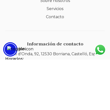
Sobre nosotros
Servicios
Contacto
Información de contacto
Dirección:
Camí d'Onda, 92, 12530 Borriana, Castelló, España
Horarios:
Lunes a viernes: 8:30h - 17:00h
Teléfono:
632 18 51 38​
Correo electrónico:
ceilosangelesburriana@gmail.com
Legal